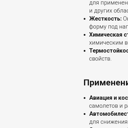
для применен
и других обла
Жесткость:
Он
форму под наг
Химическая с
химическим в
Термостойкос
свойств.
Применени
Авиация и ко
самолетов и р
Автомобилест
для снижения