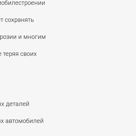
мобилестроении
т сохранять
ррозии и многим
 теряя своих
ых деталей
ых автомобилей