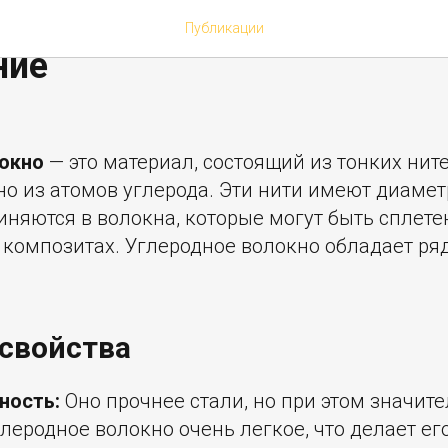
ое волокно: свойства и
Публикации
ние
окно
— это материал, состоящий из тонких ните
о из атомов углерода. Эти нити имеют диамет
няются в волокна, которые могут быть сплете
 композитах. Углеродное волокно обладает р
свойства
ность:
Оно прочнее стали, но при этом значите
леродное волокно очень легкое, что делает е