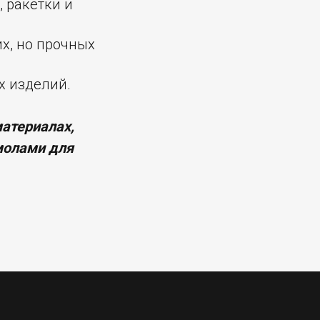
 ракетки и
х, но прочных
х изделий.
материалах,
смолами для