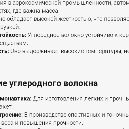
ия в аэрокосмической промышленности, авто
стях, где важна масса.
о обладает высокой жесткостью, что позволяе
рузкой.
тойкость:
Углеродное волокно устойчиво к ко
еществам.
ть:
Оно выдерживает высокие температуры, не
е углеродного волокна
смонавтика:
Для изготовления легких и прочн
акет.
роение:
В производстве спортивных и гоночн
 веса и повышения прочности.