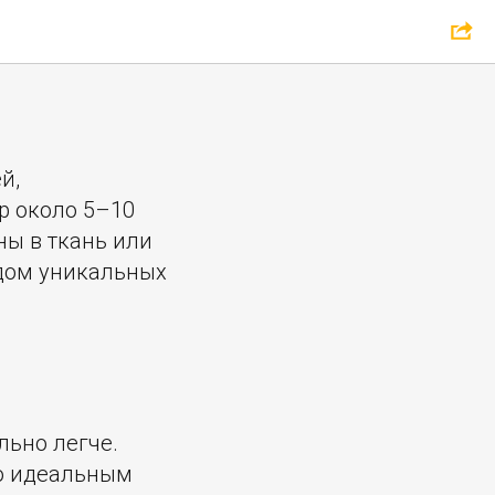
й,
р около 5–10
ны в ткань или
ядом уникальных
льно легче.
го идеальным