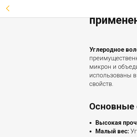
Углеродн
примене
Углеродное вол
преимущественн
микрон и объеди
использованы в
свойств.
Основные 
Высокая проч
Малый вес:
Уг