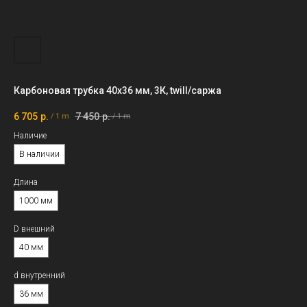
Карбоновая трубка 40х36 мм, 3К, twill/саржа
6 705
р.
7 450
р.
/
1 m
/
1 m
Наличие
В наличии
Длина
1000 мм
D внешний
40 мм
d внутренний
36 мм